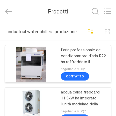
EuroKlimat
Air-
Conditioning
Prodotti
&
Refrigeration
Co.,
Ltd.
All
CASA
Rights
industrial water chillers produzione online
Reserved.
PRODOTTI
L'aria professionale del
condizionatore d'aria R22
CIRCA
ha raffreddato il
NOI
refrigeratore modulare
negotiable MOQ:1
15.5kW
CONTATTO
GIRO
acqua calda fredda/di
DELLA
11.5kW ha integrato
FABBRICA
l'unità modulare della
pompa di calore del
negotiable MOQ:1