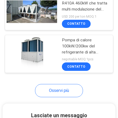
R410A 460kW che tratta
multi modulazione del
grado dell'unità
USD 200 per ton MOQ:1
CONTATTO
Pompa di calore
100kW/200kw del
refrigerante di alta
efficienza R410A fuori
negotiable MOQ:1pcs
dell'unità 380V - 415V
CONTATTO
Osservi più
Lasciate un messaggio