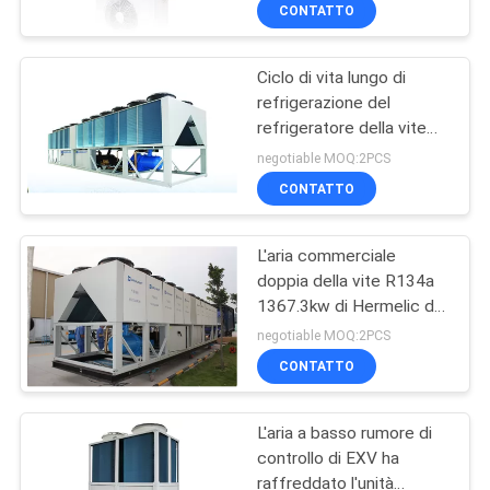
refrigeratore raffreddata
CONTROLLO
CONTATTO
aria R22
DI
Ciclo di vita lungo di
QUALITÀ
refrigerazione del
refrigeratore della vite
CONTATTICI
raffreddato aria di
negotiable MOQ:2PCS
grande capacità
CONTATTO
RICHIEDA
L'aria commerciale
UNA
doppia della vite R134a
CITAZIONE
1367.3kw di Hermelic dei
semi ha raffreddato il
negotiable MOQ:2PCS
refrigeratore
COMPANY
CONTATTO
NEWS
L'aria a basso rumore di
controllo di EXV ha
MAPPA
raffreddato l'unità