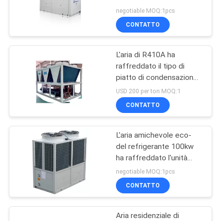
500kW - 800kW del
DEL
negotiable MOQ:1pcs
pacchetto della pompa
CONTATTO
SITO
di calore
L'aria di R410A ha
PRIVACY
raffreddato il tipo di
POLICY
piatto di condensazione
dell'unità 90KW 95KW
USD 200 per ton MOQ:1
100KW scambiatore di
CONTATTO
calore
L'aria amichevole eco-
del refrigerante 100kw
ha raffreddato l'unità
della pompa di calore per
negotiable MOQ:1pcs
residenziale
CONTATTO
Aria residenziale di