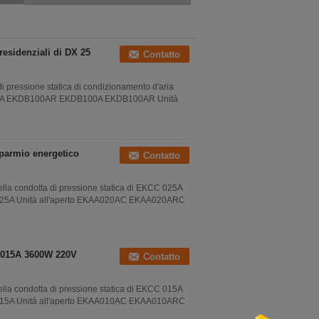
per gli edifici per uffici
1827×557×297
residenziali di DX 25
Contatto
di pressione statica di condizionamento d'aria
KDB100A EKDB100AR EKDB100A EKDB100AR Unità
sparmio energetico
Contatto
lla condotta di pressione statica di EKCC 025A
C025A Unità all'aperto EKAA020AC EKAA020ARC
CC015A 3600W 220V
Contatto
lla condotta di pressione statica di EKCC 015A
C015A Unità all'aperto EKAA010AC EKAA010ARC