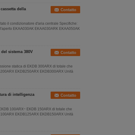
cassetta della
Contatto
o il condizionatore d'aria centrale Specifiche:
à all'aperto EKAA030AK EKAA030ARK EKAA050AK
e del sistema 380V
Contatto
essione statica di EKDB 300ARX di totale che
o EKDB200ARX EKDB250ARX EKDB300ARX Unità
ura di intelligenza
Contatto
a di EKDB 100ARX~ EKDB 150ARX di totale che
o EKDB100ARX EKDB125ARX EKDB150ARX Unità