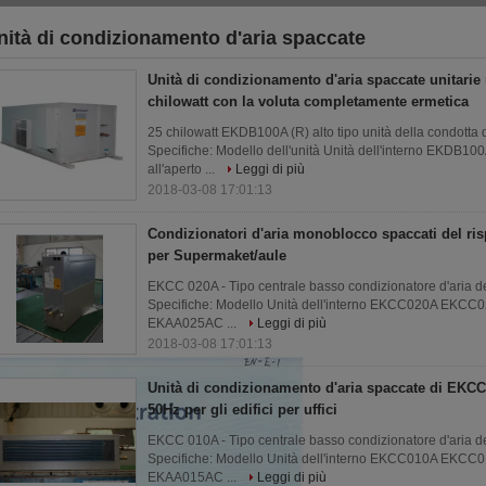
nità di condizionamento d'aria spaccate
2)
Unità di condizionamento d'aria spaccate unitarie 
chilowatt con la voluta completamente ermetica
25 chilowatt EKDB100A (R) alto tipo unità della condotta 
Specifiche: Modello dell'unità Unità dell'interno E
all'aperto ...
Leggi di più
2018-03-08 17:01:13
Condizionatori d'aria monoblocco spaccati del ri
per Supermaket/aule
EKCC 020A - Tipo centrale basso condizionatore d'aria de
Specifiche: Modello Unità dell'interno EKCC020A EKC
EKAA025AC ...
Leggi di più
2018-03-08 17:01:13
Unità di condizionamento d'aria spaccate di EK
50Hz per gli edifici per uffici
EKCC 010A - Tipo centrale basso condizionatore d'aria de
Specifiche: Modello Unità dell'interno EKCC010A EKC
EKAA015AC ...
Leggi di più