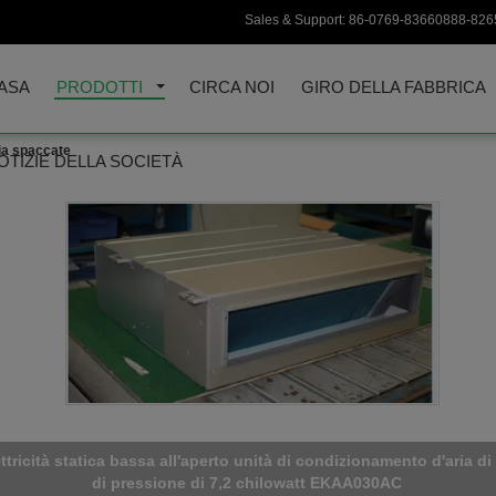
Sales & Support:
86-0769-83660888-826
ASA
PRODOTTI
CIRCA NOI
GIRO DELLA FABBRICA
ia spaccate
OTIZIE DELLA SOCIETÀ
tà di condizionamento d'aria spaccate dell'annuncio pubblicitario
gli edifici per uffici 1827×557×297