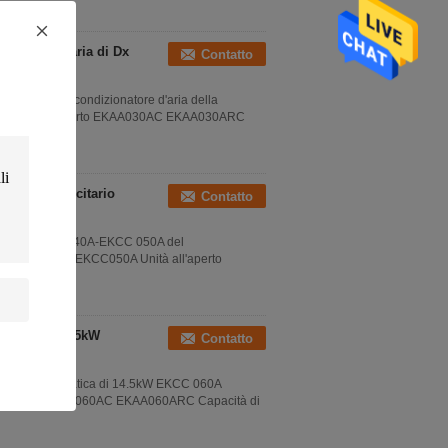
ionamento d'aria di Dx
Contatto
entrale basso condizionatore d'aria della
030A Unità all'aperto EKAA030AC EKAA030ARC
uncio pubblicitario
Contatto
tatica di EKCC 040A-EKCC 050A del
terno EKCC040A EKCC050A Unità all'aperto
a condotta 14.5kW
Contatto
 di pressione statica di 14.5kW EKCC 060A
à all'aperto EKAA060AC EKAA060ARC Capacità di