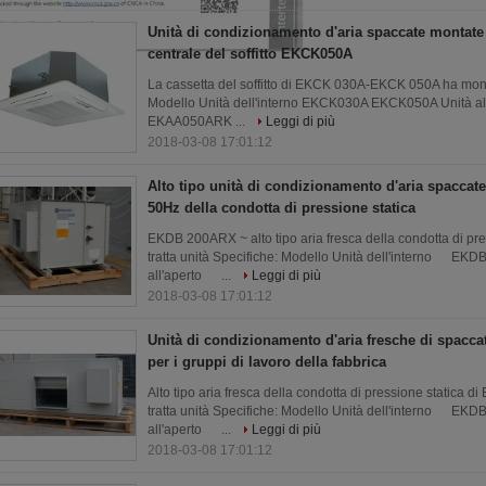
Unità di condizionamento d'aria spaccate montate 
centrale del soffitto EKCK050A
La cassetta del soffitto di EKCK 030A-EKCK 050A ha montat
Modello Unità dell'interno EKCK030A EKCK050A Unit
EKAA050ARK ...
Leggi di più
2018-03-08 17:01:12
Alto tipo unità di condizionamento d'aria spaccat
50Hz della condotta di pressione statica
EKDB 200ARX ~ alto tipo aria fresca della condotta di pr
tratta unità Specifiche: Modello Unità dell'intern
all'aperto ...
Leggi di più
2018-03-08 17:01:12
Unità di condizionamento d'aria fresche di spaccat
per i gruppi di lavoro della fabbrica
Alto tipo aria fresca della condotta di pressione static
tratta unità Specifiche: Modello Unità dell'intern
all'aperto ...
Leggi di più
2018-03-08 17:01:12