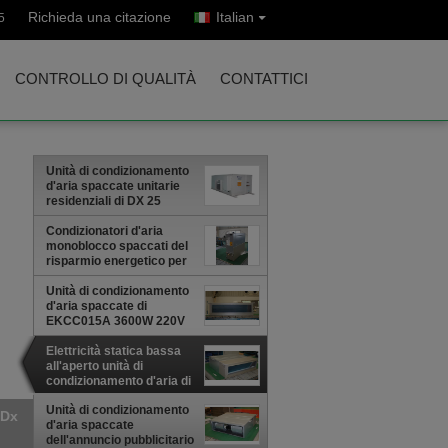
Richieda una citazione
Italian
5
CONTROLLO DI QUALITÀ
CONTATTICI
Unità di condizionamento
d'aria spaccate unitarie
residenziali di DX 25
chilowatt con la voluta
completamente ermetica
Condizionatori d'aria
monoblocco spaccati del
risparmio energetico per
Supermaket/aule
Unità di condizionamento
d'aria spaccate di
EKCC015A 3600W 220V
50Hz per gli edifici per
uffici
Elettricità statica bassa
all'aperto unità di
condizionamento d'aria di
Dx di pressione di 7,2
chilowatt EKAA030AC
Unità di condizionamento
 per
d'aria spaccate
dell'annuncio pubblicitario