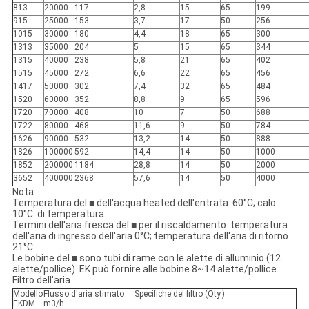
813
20000
117
2,8
15
65
199
915
25000
153
3,7
17
50
256
1015
30000
180
4,4
18
65
300
1313
35000
204
5
15
65
344
1315
40000
238
5,8
21
65
402
1515
45000
272
6,6
22
65
456
1417
50000
302
7,4
32
65
484
1520
60000
352
8,8
9
65
596
1720
70000
408
10
7
50
688
1722
80000
468
11,6
9
50
784
1626
90000
532
13,2
14
50
888
1826
100000
592
14,4
14
50
1000
1852
200000
1184
28,8
14
50
2000
3652
400000
2368
57,6
14
50
4000
Nota:
Temperatura del ■ dell'acqua heated dell'entrata: 60°C; calo
10°C. di temperatura.
Termini dell'aria fresca del ■ per il riscaldamento: temperatura
dell'aria di ingresso dell'aria 0°C; temperatura dell'aria di ritorno
21°C.
Le bobine del ■ sono tubi di rame con le alette di alluminio (12
alette/pollice). EK può fornire alle bobine 8~14 alette/pollice.
Filtro dell'aria
Modello
Flusso d'aria stimato
Specifiche del filtro (Qty.)
EKDM
m3/h