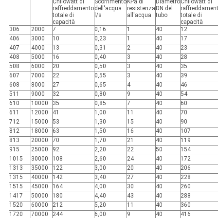
Chilowatt di
Scorrimento
KPa di
Diametro
Chilowatt di
raffreddamento
dell'acqua
resistenza
DN del
raffreddamen
totale di
l/s
all'acqua
tubo
totale di
capacità
capacità
306
2000
7
0,16
1
40
12
406
3000
10
0,23
1
40
17
407
4000
13
0,31
2
40
23
408
5000
16
0,40
3
40
28
508
6000
20
0,50
3
40
35
607
7000
22
0,55
3
40
39
608
8000
27
0,65
4
40
46
511
9000
32
0,80
9
40
54
610
10000
35
0,85
7
40
60
611
12000
41
1,00
11
40
70
712
15000
53
1,30
15
40
90
812
18000
63
1,50
16
40
107
813
20000
70
1,70
21
40
119
915
25000
92
2,20
22
50
154
1015
30000
108
2,60
24
40
172
1313
35000
122
3,00
20
40
206
1315
40000
142
3,40
27
40
228
1515
45000
164
4,00
30
40
260
1417
50000
180
4,40
43
40
288
1520
60000
212
5,20
11
40
360
1720
70000
244
6,00
9
40
416