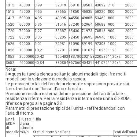
1315
40000
3,99
32319
35910
39501
43092
710
2000
1515
45000
4,65
37665
41850
46035
50220
800
2000
1417
50000
4,95
40095
44550
49005
53460
800
2000
1520
60000
6,36
51516
57240
62964
68688
900
2000
1720
70000
7,27
58887
65430
71973
78516
900
2000
1722
80000
8,05
65205
72450
79695
86940
1000
2000
1626
90000
9,01
72981
81090
89199
97308
1000
2000
1826
100000
10,21
82701
91890
101079
110268
1120
2000
1852
2000000
20,42
165402
183780
202158
220536
1120x2
2000
3652
4000000
40,84
330804
367560
404316
441072
1120x4
2000
Nota:
Il ■ questa tavola elenca soltanto alcuni modelli tipici fra molti
modelli per la selezione di modello rapida.
Le pressioni totali del fan del ■ elencate sopra sono provate sui
fan standard con flusso d'aria stimato.
Pressione residua esterna del ■ = pressione del fan di totale -
resistenza interna. Per la resistenza interna delle unità di EKDM,
riferisca prego alla pagina 23.
Parametri di prestazione tipici dell'unità - raffreddandosi con
l'aria di ritorno
Unità
Flusso
1 fila
EKDM
d'aria
di
stimato
modello
m3/h
Stati di ritorno dell'aria
Stati dell'aria