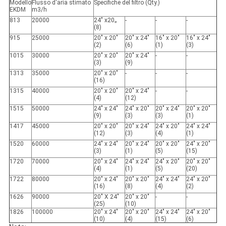
Modello
Flusso d'aria stimato
Specifiche del filtro (Qty.)
EKDM
m3/h
813
20000
24" x20„
-
-
-
(8)
915
25000
20" x 20"
20" x 24"
16" x 20"
16" x 24"
(2)
(6)
(1)
(3)
1015
30000
20" x 20"
20" x 24"
-
-
(3)
(9)
1313
35000
20" x 20"
-
-
-
(16)
1315
40000
20" x 20"
20" x 24"
-
-
(4)
(12)
1515
50000
24" x 24"
24" x 20"
20" x 24"
20" x 20"
(9)
(3)
(3)
(1)
1417
45000
20" x 20"
20" x 24"
24" x 20"
24" x 24"
(12)
(3)
(4)
(1)
1520
60000
24" x 24"
20" x 24"
20" x 20"
24" x 20"
(3)
(1)
(5)
(15)
1720
70000
20" x 24"
24" x 24"
24" x 20"
20" x 20"
(4)
(1)
(5)
(20)
1722
80000
20" x 24"
20" x 20"
24" x 24"
24" x 20"
(16)
(8)
(4)
(2)
1626
90000
20" X 24"
20" x 20"
-
-
(25)
(10)
1826
100000
20" x 24"
20" x 20"
24" x 24"
24" x 20"
(10)
(4)
(15)
(6)