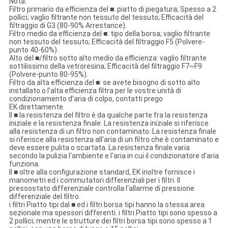
Nota:
Filtro primario da efficienza del ■: piatto di piegatura; Spesso a 2
pollici; vaglio filtrante non tessuto del tessuto; Efficacità del
filtraggio di G3 (80-90% Arrestance).
Filtro medio da efficienza del ■: tipo della borsa; vaglio filtrante
non tessuto del tessuto; Efficacità del filtraggio F5 (Polvere-
punto 40-60%).
Alto del ■/filtro sotto alto medio da efficienza: vaglio filtrante
sottilissimo della vetroresina; Efficacità del filtraggio F7~F9
(Polvere-punto 80-95%).
Filtro da alta efficienza del ■: se avete bisogno di sotto alto
installato o l'alta efficienza filtra per le vostre unità di
condizionamento d'aria di colpo, contatti prego
EK direttamente.
Il ■ la resistenza del filtro è da qualche parte fra la resistenza
iniziale e la resistenza finale. La resistenza iniziale si riferisce
alla resistenza di un filtro non contaminato. La resistenza finale
si riferisce alla resistenza all'aria di un filtro che è contaminato e
deve essere pulita o scartata. La resistenza finale varia
secondo la pulizia l'ambiente e l'aria in cui il condizionatore d'aria
funziona.
Il ■ oltre alla configurazione standard, EK inoltre fornisce i
manometri ed i commutatori differenziali per i filtri. Il
pressostato differenziale controlla l'allarme di pressione
differenziale del filtro.
i filtri Piatto tipi dal ■ ed i filtri borsa tipi hanno la stessa area
sezionale ma spessori differenti. i filtri Piatto tipi sono spesso a
2 pollici; mentre le strutture dei filtri borsa tipi sono spesso a 1