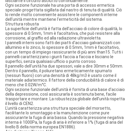
lasciante il circuito asciutto continuamente.
Ogni sezione funzionale ha una porta di accesso ermetica
speciale-progettata sigillata dal nastro di tenuta di qualità. Ciò
lo rende molto conveniente assistere le componenti interne
dell'unità mentre mantiene l'ermeticità del sistema.
Struttura robusta
La superficie dell'unità è fatta dell'acciaio di colore di qualità, lo
spessore di 0.5mm, 1mm è facoltativa, che può resistere alla
corrosione, al graffio ed alla radiazione ultravioletta.
I pannelli interni sono fatti dei piatti d'acciaio galvanizzati con
alluminio e lo zinco, lo spessore di 0.5mm, 1mm è facoltativo,
con un tempo di impiego rassicurante di più anni than15. Tutti i
pannelli caratterizzano i giunti faccia a faccia e lisciano le
superfici, senza qualsiasi ufficio o punto corroso.
Il pannello dell'unità ha due spessori, vale a dire 30mm e 50mm.
Dentro il pannello, il poliuretano ermeticamente spumato
(nessun fluoro) con una densità di 48kg/m3 è usato come il
materiale adiatermico. Il fattore della conducibilità di calore è di
meno che 0.02W/m°C.
Ogni sezione funzionale dell'unità è fornita di una base d'acciaio
della depressione, così assicurarla è sostenuta bene, facile
trasportare e montare. La robustezza globale dell'unità rispetta
il livello di CEN2.
L'unità caratterizza una struttura speciale del morsetto,
facilitante lo smontaggio e la manutenzione come pure
assicurante la fuga di aria bassa. Quando la pressione negativa
interna è 1000Pa, la fuga di aria è inferiore a 1% (fuga di aria del
livello B della norma europea EN1886).