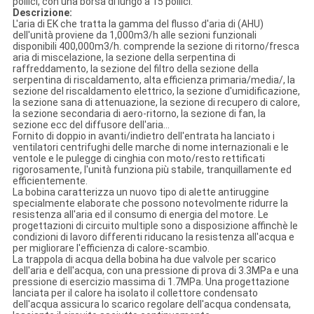
pollici, con una borsa di lungo a 15 pollici.
Descrizione:
L'aria di EK che tratta la gamma del flusso d'aria di (AHU)
dell'unità proviene da 1,000m3/h alle sezioni funzionali
disponibili 400,000m3/h. comprende la sezione di ritorno/fresca
aria di miscelazione, la sezione della serpentina di
raffreddamento, la sezione del filtro della sezione della
serpentina di riscaldamento, alta efficienza primaria/media/, la
sezione del riscaldamento elettrico, la sezione d'umidificazione,
la sezione sana di attenuazione, la sezione di recupero di calore,
la sezione secondaria di aero-ritorno, la sezione di fan, la
sezione ecc del diffusore dell'aria…
Fornito di doppio in avanti/indietro dell'entrata ha lanciato i
ventilatori centrifughi delle marche di nome internazionali e le
ventole e le pulegge di cinghia con moto/resto rettificati
rigorosamente, l'unità funziona più stabile, tranquillamente ed
efficientemente.
La bobina caratterizza un nuovo tipo di alette antiruggine
specialmente elaborate che possono notevolmente ridurre la
resistenza all'aria ed il consumo di energia del motore. Le
progettazioni di circuito multiple sono a disposizione affinchè le
condizioni di lavoro differenti riducano la resistenza all'acqua e
per migliorare l'efficienza di calore-scambio.
La trappola di acqua della bobina ha due valvole per scarico
dell'aria e dell'acqua, con una pressione di prova di 3.3MPa e una
pressione di esercizio massima di 1.7MPa. Una progettazione
lanciata per il calore ha isolato il collettore condensato
dell'acqua assicura lo scarico regolare dell'acqua condensata,