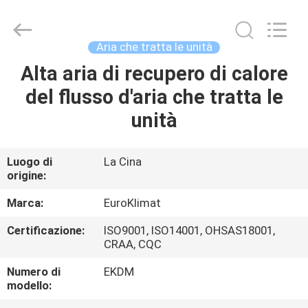
EuroKlimat
Air-
Conditioning
&
Refrigeration
Aria che tratta le unità
Co.,
Ltd.
All
Alta aria di recupero di calore
CASA
Rights
Reserved.
del flusso d'aria che tratta le
PRODOTTI
unità
CIRCA
Luogo di
La Cina
origine:
NOI
Marca:
EuroKlimat
GIRO
Certificazione:
ISO9001, ISO14001, OHSAS18001,
CRAA, CQC
DELLA
FABBRICA
Numero di
EKDM
modello: