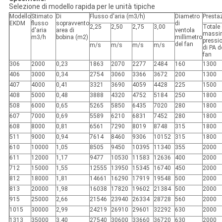
Selezione di modello rapida per le unità tipiche
Modello
Stimato
Di
Flusso d'aria (m3/h)
Diametro
Prestaz
EKDM
flusso
sopravvento
di
2,25
2,50
2,75
3,00
Totale 
d'aria
area di
ventola
massi
m3/h
bobina (m2)
millimetro
pressi
del fan
m/s
m/s
m/s
m/s
di PA d
fan
306
2000
0,23
1863
2070
2277
2484
160
1300
406
3000
0,34
2754
3060
3366
3672
200
1300
407
4000
0,41
3321
3690
4059
4428
225
1500
408
5000
0,48
3888
4320
4752
5184
250
1800
508
6000
0,65
5265
5850
6435
7020
280
1800
607
7000
0,69
5589
6210
6831
7452
280
1800
608
8000
0,81
6561
7290
8019
8748
315
1800
511
9000
0,94
7614
8460
9306
10152
315
1800
610
10000
1,05
8505
9450
10395
11340
355
2000
611
12000
1,17
9477
10530
11583
12636
400
2000
712
15000
1,55
12555
13950
15345
16740
450
2000
812
18000
1,81
14661
16290
17919
19548
500
2000
813
20000
1,98
16038
17820
19602
21384
500
2000
915
25000
2,66
21546
23940
26334
28728
560
2000
1015
30000
2,99
24219
26910
29601
32292
630
2000
1313
35000
3,40
27540
30600
33660
36720
630
2000