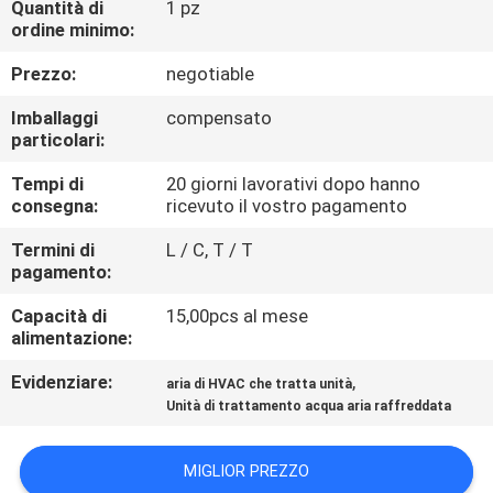
Quantità di
1 pz
CONTROLLO
ordine minimo:
DI
Prezzo:
negotiable
QUALITÀ
Imballaggi
compensato
particolari:
CONTATTICI
Tempi di
20 giorni lavorativi dopo hanno
consegna:
ricevuto il vostro pagamento
RICHIEDA
Termini di
L / C, T / T
UNA
pagamento:
CITAZIONE
Capacità di
15,00pcs al mese
alimentazione:
COMPANY
Evidenziare:
,
aria di HVAC che tratta unità
NEWS
Unità di trattamento acqua aria raffreddata
MIGLIOR PREZZO
MAPPA