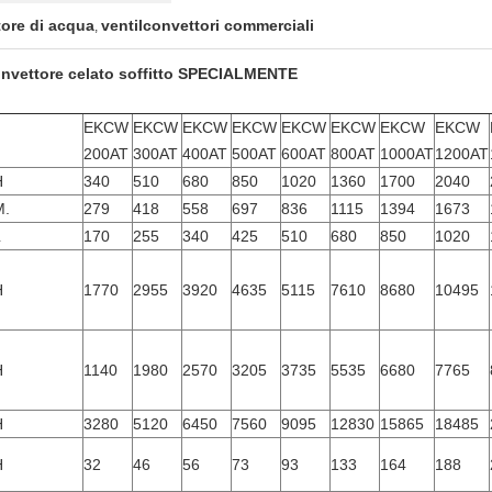
tore di acqua
ventilconvettori commerciali
,
lconvettore celato soffitto SPECIALMENTE
EKCW
EKCW
EKCW
EKCW
EKCW
EKCW
EKCW
EKCW
200AT
300AT
400AT
500AT
600AT
800AT
1000AT
1200AT
H
340
510
680
850
1020
1360
1700
2040
M.
279
418
558
697
836
1115
1394
1673
L
170
255
340
425
510
680
850
1020
H
1770
2955
3920
4635
5115
7610
8680
10495
H
1140
1980
2570
3205
3735
5535
6680
7765
H
3280
5120
6450
7560
9095
12830
15865
18485
H
32
46
56
73
93
133
164
188