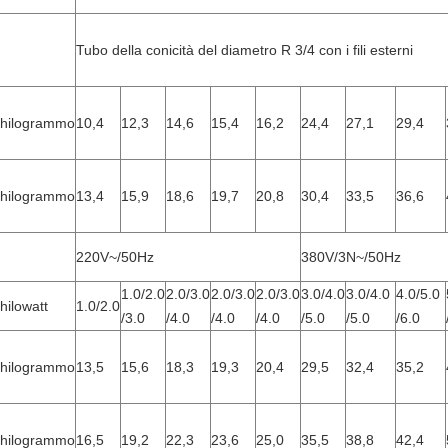
Tubo della conicità del diametro R 3/4 con i fili esterni
chilogrammo
10,4
12,3
14,6
15,4
16,2
24,4
27,1
29,4
chilogrammo
13,4
15,9
18,6
19,7
20,8
30,4
33,5
36,6
220V~/50Hz
380V/3N~/50Hz
1.0/2.0
2.0/3.0
2.0/3.0
2.0/3.0
3.0/4.0
3.0/4.0
4.0/5.0
hilowatt
1.0/2.0
/3.0
/4.0
/4.0
/4.0
/5.0
/5.0
/6.0
chilogrammo
13,5
15,6
18,3
19,3
20,4
29,5
32,4
35,2
chilogrammo
16,5
19,2
22,3
23,6
25,0
35,5
38,8
42,4