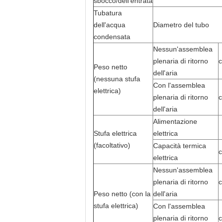
sbocco/dell'entrata
Tubatura
dell'acqua
Diametro del tubo
condensata
Nessun'assemblea
plenaria di ritorno
Peso netto
dell'aria
(nessuna stufa
Con l'assemblea
elettrica)
plenaria di ritorno
dell'aria
Alimentazione
Stufa elettrica
elettrica
(facoltativo)
Capacità termica
c
elettrica
Nessun'assemblea
plenaria di ritorno
Peso netto (con la
dell'aria
stufa elettrica)
Con l'assemblea
plenaria di ritorno