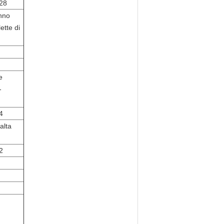
28
anno
ette di
e
-
4
alta
2