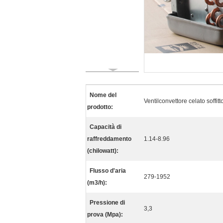
Nome del
Ventilconvettore celato soffitt
prodotto:
Capacità di
raffreddamento
1.14-8.96
(chilowatt):
Flusso d'aria
279-1952
(m3/h):
Pressione di
3,3
prova (Mpa):