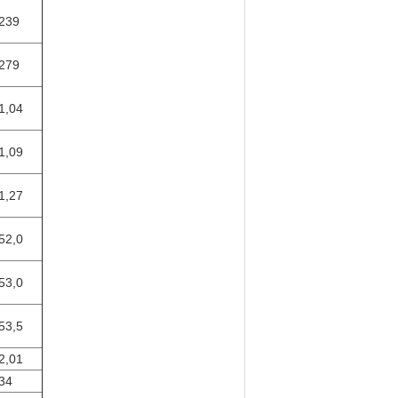
239
279
1,04
1,09
1,27
52,0
53,0
53,5
2,01
34