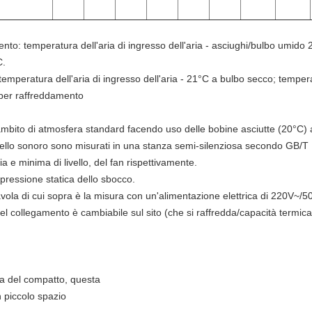
ento: temperatura dell'aria di ingresso dell'aria - asciughi/bulbo umid
C.
 temperatura dell'aria di ingresso dell'aria - 21°C a bulbo secco; temper
 per raffreddamento
ll'ambito di atmosfera standard facendo uso delle bobine asciutte (20°C)
 livello sonoro sono misurati in una stanza semi-silenziosa secondo GB/
a e minima di livello, del fan rispettivamente.
a pressione statica dello sbocco.
 tavola di cui sopra è la misura con un'alimentazione elettrica di 220V~/5
 del collegamento è cambiabile sul sito (che si raffredda/capacità termic
a del compatto, questa
n piccolo spazio