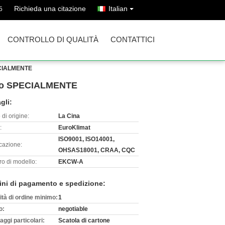
Richieda una citazione
Italian
5
CONTROLLO DI QUALITÀ
CONTATTICI
SPECIALMENTE
fitto SPECIALMENTE
gli:
di origine:
La Cina
:
EuroKlimat
ISO9001, ISO14001,
icazione:
OHSAS18001, CRAA, CQC
o di modello:
EKCW-A
ini di pagamento e spedizione:
ità di ordine minimo:
1
o:
negotiable
aggi particolari:
Scatola di cartone