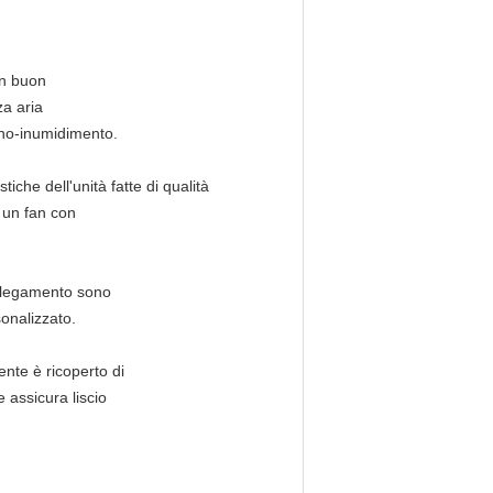
un buon
za aria
uono-inumidimento.
iche dell'unità fatte di qualità
e un fan con
collegamento sono
sonalizzato.
nte è ricoperto di
 assicura liscio