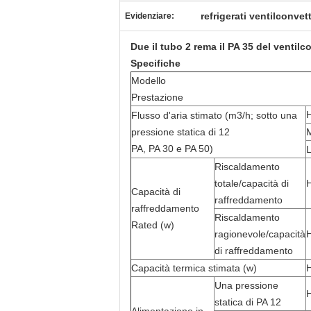
refrigerati ventilconvet
Evidenziare:
Due il tubo 2 rema il PA 35 del venti
Specifiche
Modello
Prestazione
Flusso d'aria stimato (m3/h; sotto una
pressione statica di 12
PA, PA 30 e PA 50)
Riscaldamento
totale/capacità di
Capacità di
raffreddamento
raffreddamento
Riscaldamento
Rated (w)
ragionevole/capacità
di raffreddamento
Capacità termica stimata (w)
Una pressione
statica di PA 12