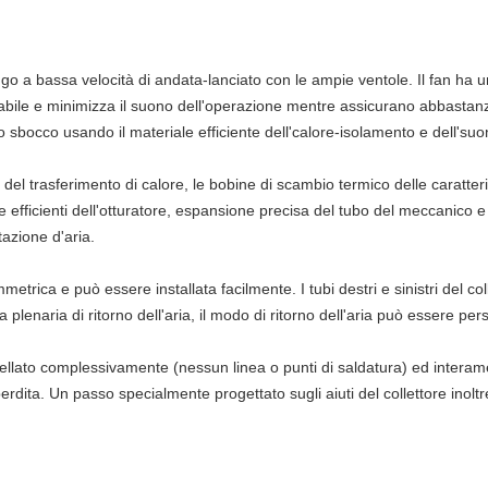
fugo a bassa velocità di andata-lanciato con le ampie ventole. Il fan ha 
tabile e minimizza il suono dell'operazione mentre assicurano abbastan
llo sbocco usando il materiale efficiente dell'calore-isolamento e dell's
el trasferimento di calore, le bobine di scambio termico delle caratterist
che efficienti dell'otturatore, espansione precisa del tubo del meccanico 
tazione d'aria.
metrica e può essere installata facilmente. I tubi destri e sinistri del 
plenaria di ritorno dell'aria, il modo di ritorno dell'aria può essere per
ellato complessivamente (nessun linea o punti di saldatura) ed interame
rdita. Un passo specialmente progettato sugli aiuti del collettore inoltre