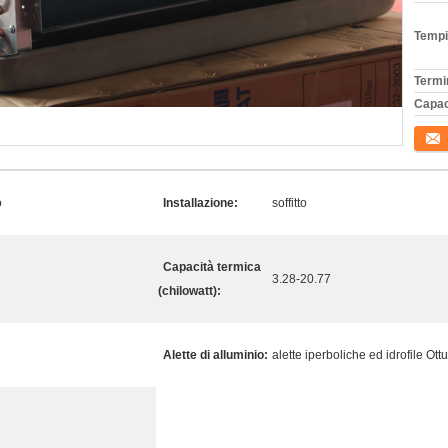
Tempi
Termi
Capac
Conta
o
Installazione:
soffitto
Capacità termica
3.28-20.77
(chilowatt):
Alette di alluminio:
alette iperboliche ed idrofile Ottu