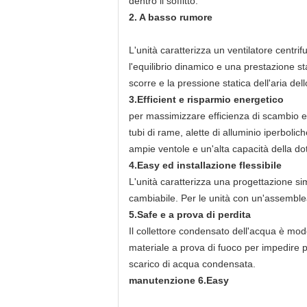
dentro il soffitto.
2. A basso rumore
L'unità caratterizza un ventilatore centri
l'equilibrio dinamico e una prestazione s
scorre e la pressione statica dell'aria de
3.Efficient e risparmio energetico
per massimizzare efficienza di scambio e d
tubi di rame, alette di alluminio iperboli
ampie ventole e un'alta capacità della do
4.Easy ed installazione flessibile
L'unità caratterizza una progettazione sim
cambiabile. Per le unità con un'assemblea 
5.Safe e a prova di perdita
Il collettore condensato dell'acqua è mod
materiale a prova di fuoco per impedire pe
scarico di acqua condensata.
manutenzione 6.Easy