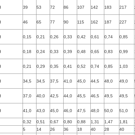
H
39
53
72
86
107
142
183
217
H
46
65
77
90
115
162
187
227
H
0,15
0,21
0,26
0,33
0,42
0,61
0,74
0,85
H
0,18
0,24
0,33
0,39
0,48
0,65
0,83
0,99
H
0,21
0,29
0,35
0,41
0,52
0,74
0,85
1,03
H
34,5
34,5
37,5
41,0
45,0
44,5
48,0
49,0
H
37,0
40,0
42,5
44,0
45,5
46,5
49,5
49,5
H
41,0
43,0
45,0
46,0
47,5
48,0
50,0
51,0
0,32
0,51
0,67
0,80
0,88
1,31
1,47
1,81
5
14
26
36
18
40
28
40