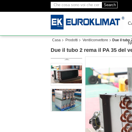
Search
C
Casa
Prodotti
Ventilconvettore
Due il tubo
N
Due il tubo 2 rema il PA 35 del