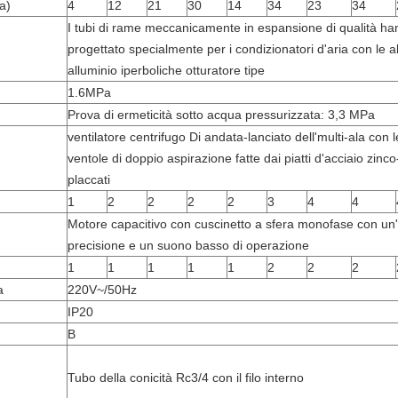
a)
4
12
21
30
14
34
23
34
I tubi di rame meccanicamente in espansione di qualità h
progettato specialmente per i condizionatori d'aria con le al
alluminio iperboliche otturatore tipe
1.6MPa
Prova di ermeticità sotto acqua pressurizzata: 3,3 MPa
ventilatore centrifugo Di andata-lanciato dell'multi-ala con l
ventole di doppio aspirazione fatte dai piatti d'acciaio zinco
placcati
1
2
2
2
2
3
4
4
Motore capacitivo con cuscinetto a sfera monofase con un'
precisione e un suono basso di operazione
1
1
1
1
1
2
2
2
a
220V~/50Hz
IP20
B
Tubo della conicità Rc3/4 con il filo interno