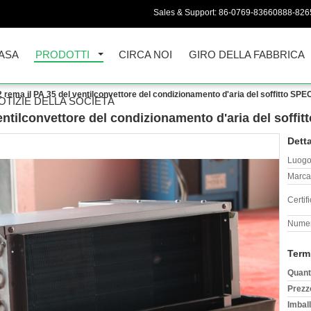
Sales & Support:
86-0769-83660888-826
ASA
PRODOTTI
CIRCA NOI
GIRO DELLA FABBRICA
 2 rema il PA 35 del ventilconvettore del condizionamento d'aria del soffitto 
OTIZIE DELLA SOCIETÀ
 ventilconvettore del condizionamento d'aria del sof
Detta
Luogo 
Marca
Certif
Numer
Term
Quant
Prezz
Imball