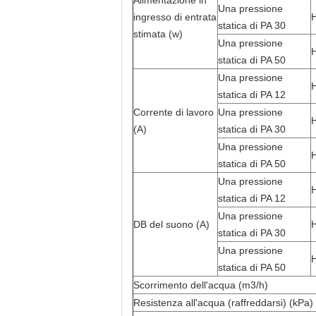
Alimentazione in
Una pressione
ingresso di entrata
statica di PA 30
stimata (w)
Una pressione
statica di PA 50
Una pressione
statica di PA 12
Corrente di lavoro
Una pressione
(A)
statica di PA 30
Una pressione
statica di PA 50
Una pressione
statica di PA 12
Una pressione
DB del suono (A)
statica di PA 30
Una pressione
statica di PA 50
Scorrimento dell'acqua (m3/h)
Resistenza all'acqua (raffreddarsi) (kPa)