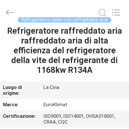
EuroKlimat
Air-
Conditioning
&
Refrigeration
Refrigeratore della vite raffreddato aria
Co.,
Ltd.
All
Refrigeratore raffreddato aria
CASA
Rights
Reserved.
raffreddato aria di alta
PRODOTTI
efficienza del refrigeratore
della vite del refrigerante di
CIRCA
1168kw R134A
NOI
Luogo di
La Cina
origine:
GIRO
DELLA
Marca:
EuroKlimat
FABBRICA
Certificazione:
ISO9001, ISO14001, OHSAS18001,
CRAA, CQC