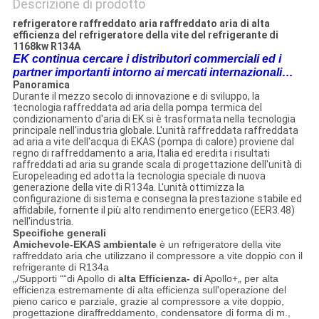
Descrizione di prodotto
refrigeratore raffreddato aria raffreddato aria di alta
efficienza del refrigeratore della vite del refrigerante di
1168kw R134A
EK continua cercare i distributori commerciali ed i
partner importanti intorno ai mercati internazionali…
Panoramica
Durante il mezzo secolo di innovazione e di sviluppo, la
tecnologia raffreddata ad aria della pompa termica del
condizionamento d'aria di EK si è trasformata nella tecnologia
principale nell'industria globale. L'unità raffreddata raffreddata
ad aria a vite dell'acqua di EKAS (pompa di calore) proviene dal
regno di raffreddamento a aria, Italia ed eredita i risultati
raffreddati ad aria su grande scala di progettazione dell'unità di
Europeleading ed adotta la tecnologia speciale di nuova
generazione della vite di R134a. L'unità ottimizza la
configurazione di sistema e consegna la prestazione stabile ed
affidabile, fornente il più alto rendimento energetico (EER3.48)
nell'industria.
Specifiche generali
Amichevole-EKAS ambientale
è un refrigeratore della vite
raffreddato aria che utilizzano il compressore a vite doppio con il
refrigerante di R134a
„/Supporti ““di Apollo di
alta Efficienza- di
Apollo+„ per alta
efficienza estremamente di alta efficienza sull'operazione del
pieno carico e parziale, grazie al compressore a vite doppio,
progettazione diraffreddamento, condensatore di forma di m.,