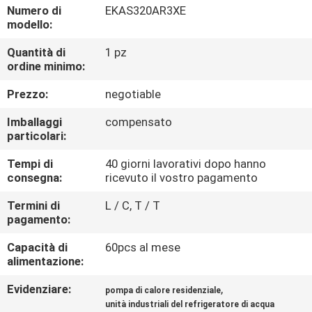
CONTROLLO
Numero di
EKAS320AR3XE
modello:
DI
Quantità di
1 pz
QUALITÀ
ordine minimo:
Prezzo:
negotiable
CONTATTICI
Imballaggi
compensato
particolari:
RICHIEDA
Tempi di
40 giorni lavorativi dopo hanno
UNA
consegna:
ricevuto il vostro pagamento
CITAZIONE
Termini di
L / C, T / T
pagamento:
COMPANY
Capacità di
60pcs al mese
NEWS
alimentazione:
Evidenziare:
,
pompa di calore residenziale
MAPPA
unità industriali del refrigeratore di acqua