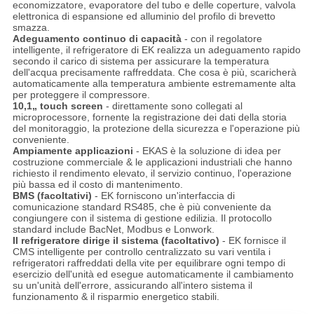
economizzatore, evaporatore del tubo e delle coperture, valvola
elettronica di espansione ed alluminio del profilo di brevetto
smazza.
Adeguamento continuo di capacità
- con il regolatore
intelligente, il refrigeratore di EK realizza un adeguamento rapido
secondo il carico di sistema per assicurare la temperatura
dell'acqua precisamente raffreddata. Che cosa è più, scaricherà
automaticamente alla temperatura ambiente estremamente alta
per proteggere il compressore.
10,1„ touch screen
- direttamente sono collegati al
microprocessore, fornente la registrazione dei dati della storia
del monitoraggio, la protezione della sicurezza e l'operazione più
conveniente.
Ampiamente applicazioni
- EKAS è la soluzione di idea per
costruzione commerciale & le applicazioni industriali che hanno
richiesto il rendimento elevato, il servizio continuo, l'operazione
più bassa ed il costo di mantenimento.
BMS (facoltativi)
- EK forniscono un'interfaccia di
comunicazione standard RS485, che è più conveniente da
congiungere con il sistema di gestione edilizia. Il protocollo
standard include BacNet, Modbus e Lonwork.
Il refrigeratore dirige il sistema (facoltativo)
- EK fornisce il
CMS intelligente per controllo centralizzato su vari ventila i
refrigeratori raffreddati della vite per equilibrare ogni tempo di
esercizio dell'unità ed esegue automaticamente il cambiamento
su un'unità dell'errore, assicurando all'intero sistema il
funzionamento & il risparmio energetico stabili.